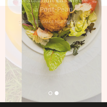
à Pont-Péan
CUISINE ET SALLE NE FONT QU'UN !
Le menu
Je découvre