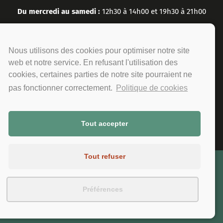
Du mercredi au samedi :
12h30 à 14h00 et 19h30 à 21h00
Le dimanche :
12h30 à 14h00
Nous utilisons des cookies pour optimiser notre site
web et notre service. En refusant l'utilisation des
cookies, certaines parties de notre site pourraient ne
pas fonctionner correctement.
Politique de cookies
Tout accepter
Tout refuser
Mentions légales
Politique de cookies
Idées
© LAS SIETTE |
|
| Création site :
larges
Suzette
&
Préférences